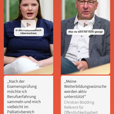
„Nach der
„Meine
Examensprüfung
Weiterbildungswünsche
möchte ich
werden aktiv
Berufserfahrung
unterstützt“
sammeln und mich
Christian Bödding

vielleicht im
Referent für 
Palliativbereich
Öffentlichkeitsarbeit