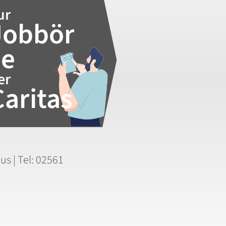
ur
Jobbör
se
er
Caritas
us | Tel: 02561