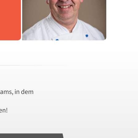
eams, in dem
en!