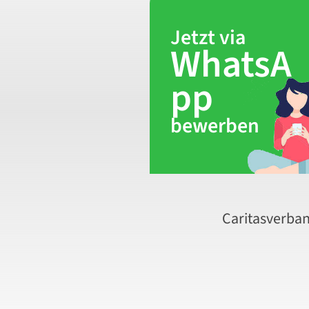
Jetzt via
WhatsA
pp
bewerben
Caritasverban