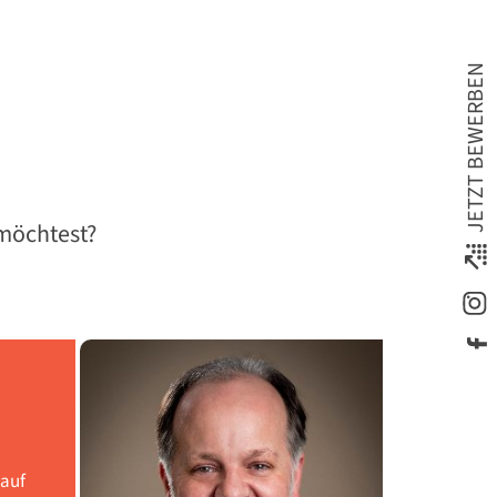
JETZT BEWERBEN
möchtest?
 auf