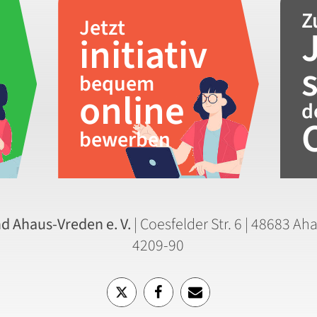
Z
Jetzt
initiativ
bequem
online
d
bewerben
d Ahaus-Vreden e. V.
|
Coesfelder Str. 6 | 48683 Aha
4209-90