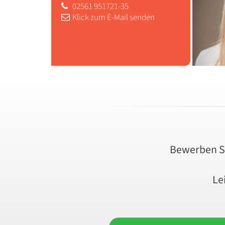
02561 951721-35
Klick zum E-Mail senden
Bewerben Si
Le