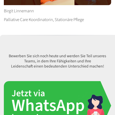
I
Birgit Linnemann
Palliative Care Koordinatorin, Stationäre Pflege
S
Bewerben Sie sich noch heute und werden Sie Teil unseres
Teams, in dem Ihre Fähigkeiten und Ihre
Leidenschaft einen bedeutenden Unterschied machen!
Jetzt via
WhatsApp