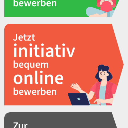
bewerben
Jetzt
initiativ
bequem
online
bewerben
Zur