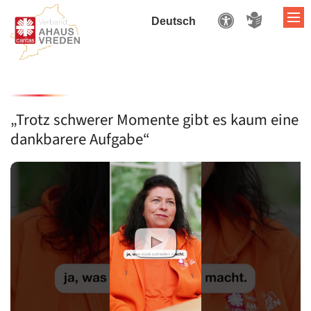
ZUM INHALT SPRINGEN
„Trotz schwerer Momente gibt es kaum eine
dankbarere Aufgabe“
S
W
A
A
O