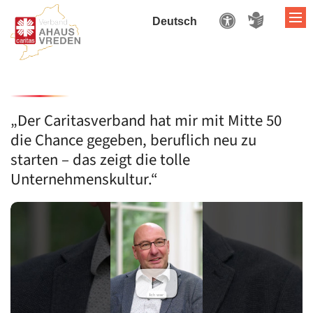
ZUM INHALT SPRINGEN
„Der Caritasverband hat mir mit Mitte 50
die Chance gegeben, beruflich neu zu
S
starten – das zeigt die tolle
Unternehmenskultur.“
W
A
A
O