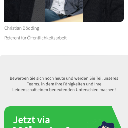
I
Christian Bödding
S
Referent für Öffentlichkeitsarbeit
Bewerben Sie sich noch heute und werden Sie Teil unseres
Teams, in dem Ihre Fähigkeiten und Ihre
Leidenschaft einen bedeutenden Unterschied machen!
Jetzt via