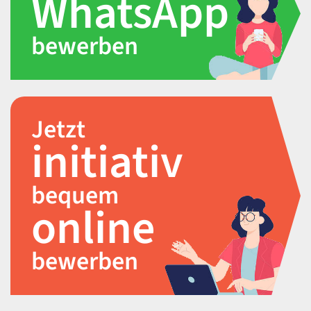
WhatsApp
bewerben
Jetzt
initiativ
bequem
online
bewerben